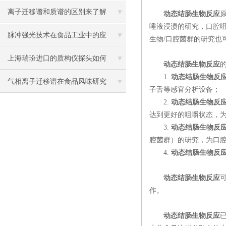
的作用一起来看看吧
离子迁移谱和质谱的区别来了解
动态结肠生物反应
唾液浸渍的研究，口腔
一下
脉冲强光技术在食品工业中的应
生物
/口腔菌群的研究
用
上海瑞玢进口的质构仪探头如何
动态结肠生物反应
1.
动态结肠生物反
选择？
气相离子迁移谱在食品风味研究
子舌等感官分析设备；
2.
动态结肠生物反
中的应用
达到更好的咀嚼状态，
3.
动态结肠生物反
腔菌群）的研究，为口
4.
动态结肠生物反
动态结肠生物反应
作。
动态结肠生物反应