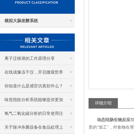
模拟大肠发酵系统
离子迁移谱的工作原理分享
在线成像冻干仪，开启微观世界
探秘新篇
你知道什么是感官仿真软件么？
看看本篇吧
味觉指纹分析系统能够提供更加
详细介绍
精确和准确的食物分析和判定
氧气二氧化碳分析的日常使用注
动态结肠生物反应
意事项以及校准方法
关于脉冲杀菌设备在食品处理上
里的“加工"，对食物在