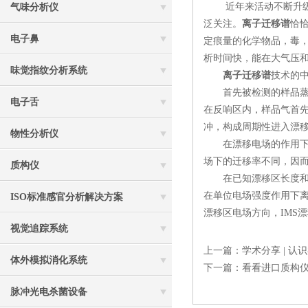
近年来活动不断升级，
气味分析仪
泛关注。
离子迁移谱
恰
电子鼻
定痕量的化学物品，毒
析时间快，能在大气压
味觉指纹分析系统
离子迁移谱
技术的
首先被检测的样品蒸汽
电子舌
在反响区内，样品气首先
冲，构成周期性进入漂
物性分析仪
在漂移电场的作用下，
场下的迁移率不同，因
质构仪
在已知漂移区长度和漂
在单位电场强度作用下离
ISO标准感官分析解决方案
漂移区电场方向，IMS
视觉追踪系统
上一篇：
学术分享 | 
体外模拟消化系统
下一篇：
看看进口质构
脉冲光电杀菌设备