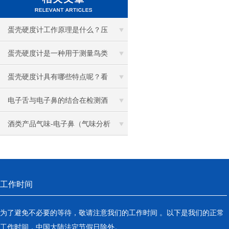
蛋壳硬度计工作原理是什么？压
力检测核心机制解析
蛋壳硬度计是一种用于测量鸟类
或爬行动物蛋壳硬度的仪器
蛋壳硬度计具有哪些特点呢？看
完本篇你就知道了
电子舌与电子鼻的结合在检测酒
上发挥了不小的作用
酒类产品气味-电子鼻（气味分析
系统）检测酒及相关产品风味物
质中的应用
工作时间
为了避免不必要的等待，敬请注意我们的工作时间 。以下是我们的正常
工作时间，中国大陆法定节假日除外。