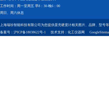
工作时间：周一至周五 早8：30-晚6：00
周日、周六休息
上海瑞玢智能科技有限公司为您提供蛋壳硬度计相关图片、品牌、型号等
备案号：
沪ICP备18038622号-1
技术支持：
化工仪器网
GoogleSitem