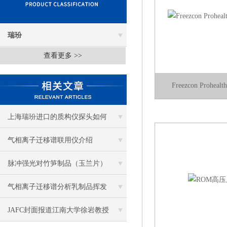
瑞玢
查看更多 >>
Freezcon Prohe
上海瑞玢进口的质构仪探头如何
选择？
气相离子迁移谱联用仪介绍
脉冲强光对竹笋制品（玉兰片）
杀菌效果及品质的影响
气相离子迁移谱分析乳制品挥发
性风味化合物
JAFC封面报道江南大学徐岩教授