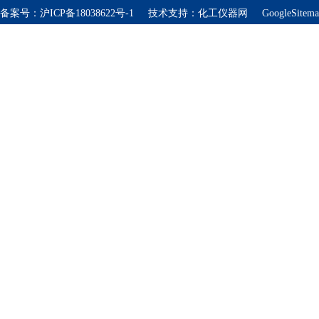
备案号：
沪ICP备18038622号-1
技术支持：
化工仪器网
GoogleSitem