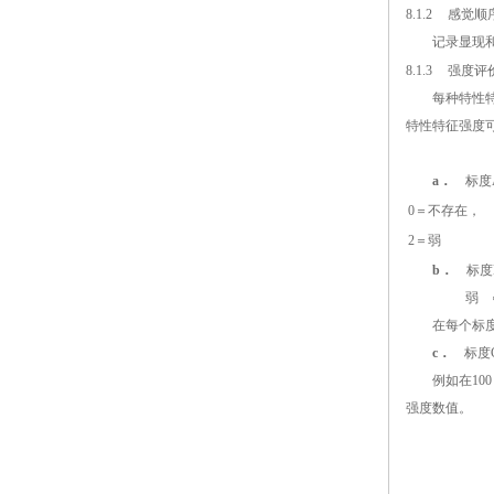
8.1.2
感觉顺
记录显现和察
8.1.3
强度评
每种特性特征
特性特征强度
a．
标度
0
＝不存在，
2
＝弱
b．
标度B
弱 ○ ○ 
在每个标度的
c．
标度C
例如在100
强度数值。