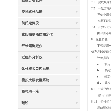
数据分析软件
7.1
完成风味描
7.2
一致方法中
旋风式样品磨
评价小组负责
如果不能达到
凯氏定氮仪
7.3
在独立方法
由评价小组负
索氏抽提脂肪测定仪
8
检验步骤
不管是用一致
纤维素测定仪
似产品以便建
近红外分析仪
评价员和一致
a．
制定
体外模拟口腔系统
b．
确定参
c．
规定
模拟大肠发酵系统
d．
建立
8.1
方法的组
模拟消化液
进行产品风味
8.1.1
特性特
瑞玢
用叙词或相关