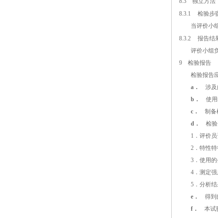
8.3
独立方法
8.3.1
检验步
当评价小组对
8.3.2
报告结
评价小组负责
9
检验报告
检验报告应
a．
涉及
b．
使用
c．
制备
d．
检验
1．评价员
2．特性特
3．使用的参
4．测定强
5．分析结果
e．
得到
f．
本试验