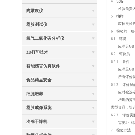
4
设备
检验负责人根
肉嫩度仪
5
抽样
应按被检产品
凝胶测试仪
6
检验的一般
氧气二氧化碳分析仪
6.1
环境
应满足GB 1
3D打印技术
6.2
评价员
6.2.1
条件
智能感官仿真软件
应满足GB 1
所有评价员应
食品药品安全
6.2.2
评价员
应对被选定的
细胞培养
培训的范围和
类型食品，培
凝胶成像系统
6.2.3
评价员
冷冻干燥机
需要5～8位
7
检验方法