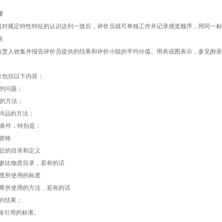
骤
规定特性特征的认识达到一致后，评价员就可单独工作并记录感觉顺序，用同一标
果
人收集并报告评价员提供的结果和评价小组的平均分值。用表或图表示，参见附录
包括以下内容：
的问题；
的方法；
样品的方法；
条件，特别是：
资格
征的目录和定义
比物质目录，若有的话
度所使用的标度
所使用的方法，若有的话
的结果；
引用的标准。