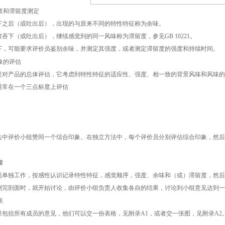
查和滞留度测定
后（或吐出后），出现的与原来不同的特性特征称为余味。
下（或吐出后），继续感觉到的同一风味称为滞留度，参见GB 10221。
可能要求评价员鉴别余味，并测定其强度，或者测定滞留度的强度和持续时间。
象的评估
产品的总体评估，它考虑到特性特征的适应性、强度、相一致的背景风味和风味的
常在一个三点标度上评估
评价小组赞同一个综合印象。在独立方法中，每个评价员分别评估综合印象，然后
骤
独工作，按感性认识记录特性特征，感觉顺序，强度、余味和（或）滞留度，然后
剖面时，就开始讨论，由评价小组负责人收集各自的结果，讨论到小组意见达到一
果
括所有成员的意见，他们可以交一份表格，见附录A1，或者交一张图，见附录A2