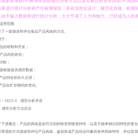
有国家标准或ISO标准依据的感官分析方法以及实验过程管理按照ISO或
结果进行统计分析和产生检测报告，具有流程化设计、规范化表格、检测
己动手输入数据和进行统计分析，大大节省了人力和物力，已经成为人的感
适用范围
一套描述和评估食品产品风味的方法。
于：
品的研制和开发；
产品间的差别；
控制；
器检验提供感官数据；
品特征的长久记录；
品在贮存期间的变化。
1～10221.4 感官分析术语
0 感官分析方法总论
述概念：产品的风味是由可识别的味觉和嗅觉特性，以及不能单独识别特性的复合
现的方式描述和评估产品风味。鉴别形成产品综合印象的各种风味特性，评估其强