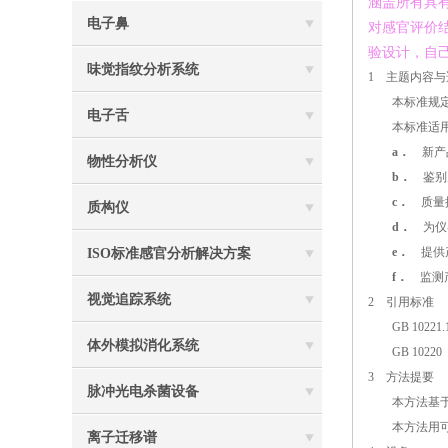
涵盖所有具
电子鼻
对感官评价
验设计，自
味觉指纹分析系统
1
主题内容与
本标准规定了
电子舌
本标准适用
a．
新产
物性分析仪
b．
鉴别
c．
质量
质构仪
d．
为仪
e．
提供产
ISO标准感官分析解决方案
f．
监测产
视觉追踪系统
2
引用标准
GB 10221.
体外模拟消化系统
GB 1022
3
方法提要
脉冲光电杀菌设备
本方法基于下
本方法用可再
离子迁移谱