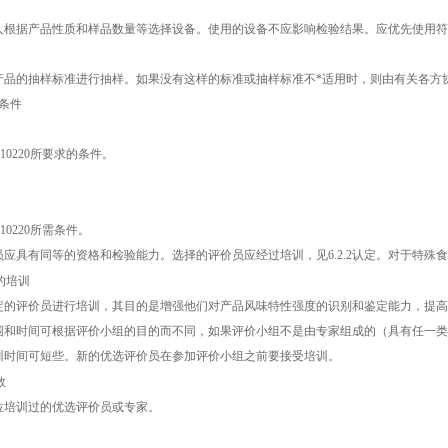
据产品性质和样品数量等选择设备。使用的设备不应影响检验结果。应优先使用符
的抽样标准进行抽样。如果没有这样的标准或抽样标准不*适用时，则由有关各方
条件
0220所要求的条件。
0220所需条件。
具有同等的资格和检验能力。选择的评价员应经过培训，见6.2.2认定。对于特殊
的培训
评价员进行培训，其目的是增强他们对产品风味特性强度的识别和鉴定能力，提高
时间可根据评价小组的目的而不同，如果评价小组不是由专家组成的（具有任一类
训时间可短些。新的优选评价员在参加评价小组之前要接受培训。
数
培训过的优选评价员或专家。