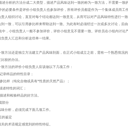
述分析的方法分成二大类型，描述产品风味达到一致的称为一致方法，不需要一致
的必要条件是评价小组负责人也参加评价，所有评价员都是作为一个集体成员而工作
人组织讨论，直至对每个结论都达到一致意见，从而可以对产品风味特性进行一致
一致，可以引用参比样来帮助达到一致。为此有时必须经过一次或多次讨论，后由
中，小组负责人一般不参加评价，评价小组意见不需要一致。评价员在小组内讨论产
责人汇总和分析这些单一结果。
方法还是独立方法建立产品风味剖面，在正式小组成立之前，需有一个熟悉情况的
立比较的办法。
方法的评价小组负责人应该做以下几项工作：
记录样品的特性目录；
比样（纯化合物或具有*性质的天然产品）；
描述特性的词汇；
描述和检验样品的好方法。
成部分
分析，必须完成下面几项工作。
征的鉴定
的术语规定感觉到的特性特征。