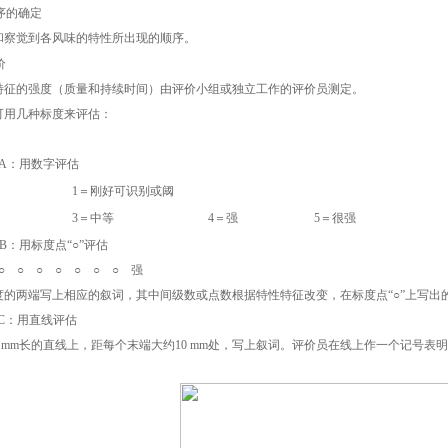
序的确定
觉到各风味的特性所出现的顺序。
价
的强度（质量和持续时间）由评价小组或独立工作的评价员测定。
可用几种标度来评估：
A：用数字评估
1
＝刚好可识别或阈
3
＝中等
4
＝强
5
＝很强
：用标度点“○”评估
○ ○ ○ ○ ○ 强
两端写上相应的叙词，其中间级数或点数根据特性特征改变，在标度点“○”上写出的
：用直线评估
 mm长的直线上，距每个末端大约10 mm处，写上叙词。评价员在线上作一个记号表