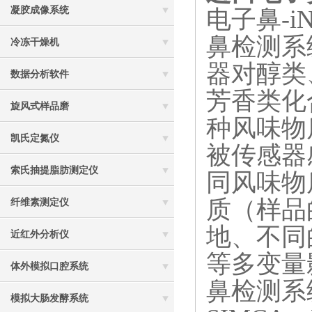
凝胶成像系统
电子鼻-
鼻检测系
冷冻干燥机
器对醇类
数据分析软件
芳香类化
旋风式样品磨
种风味物
凯氏定氮仪
被传感器
索氏抽提脂肪测定仪
同风味物
质（样品
纤维素测定仪
地、不同
近红外分析仪
等多变量
体外模拟口腔系统
鼻检测系
模拟大肠发酵系统