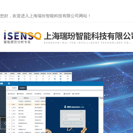
您好，欢迎进入上海瑞玢智能科技有限公司网站！