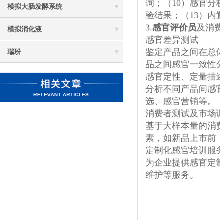
询；（10）感官
模拟大肠发酵系统
验结果；（13）
3.
感官评价员
及消
模拟消化液
感官差异测试
鉴定产品之间在总
瑞玢
品之间感官一致性
感官定性、定量描
分析不同产品间感
选、感官营销等。
消费者测试及市场
基于大样本量的消
素，如新品上市前
定制化感官培训服
为企业提供感官定
维护等服务。