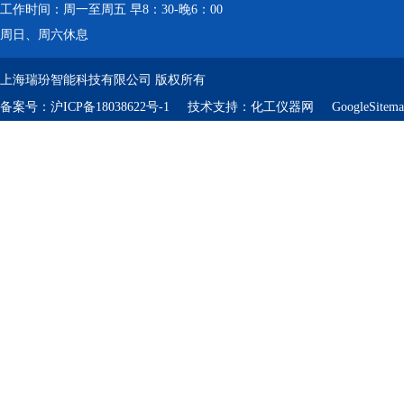
工作时间：周一至周五 早8：30-晚6：00
周日、周六休息
上海瑞玢智能科技有限公司 版权所有
备案号：
沪ICP备18038622号-1
技术支持：
化工仪器网
GoogleSitem