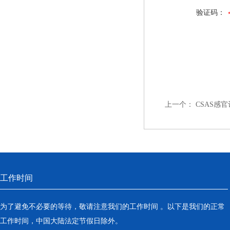
验证码：
上一个：
CSAS感
工作时间
为了避免不必要的等待，敬请注意我们的工作时间 。以下是我们的正常
工作时间，中国大陆法定节假日除外。