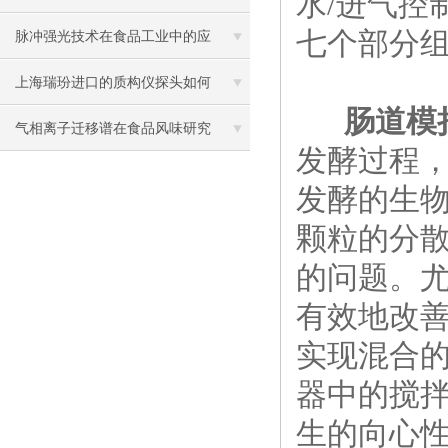
水/进气控
七个部分
一下
脉冲强光技术在食品工业中的应
用
上海瑞玢进口的质构仪探头如何
肠道模
选择？
气相离子迁移谱在食品风味研究
发酵过程
中的应用
发酵的生
颗粒的分
的问题。
有效地改
实现混合
器中的搅
生的向心