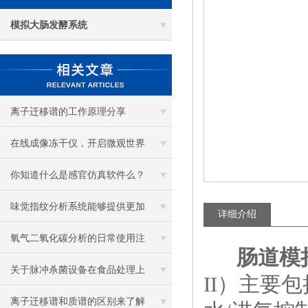
模拟大肠发酵系统
离子迁移谱的工作原理分享
在线成像冻干仪，开启微观世界
探秘新篇
你知道什么是感官仿真软件么？
看看本篇吧
味觉指纹分析系统能够提供更加
详细介绍
精确和准确的食物分析和判定
氧气二氧化碳分析的日常使用注
肠道模
意事项以及校准方法
关于脉冲杀菌设备在食品处理上
II）主要
的作用一起来看看吧
离子迁移谱和质谱的区别来了解