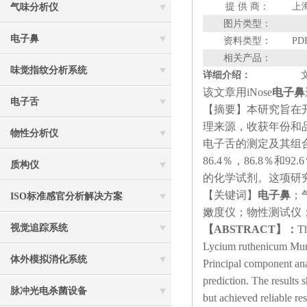
提 供 商：
上
气味分析仪
图片类型：
电子鼻
资料类型：
PD
相关产品：
味觉指纹分析系统
详细介绍：
该文章用iNose
电子鼻
电子舌
【摘要】
本研究旨在
理来源，收获年份和
物性分析仪
电子舌
的
测定及其组
86.4％，86.8％和9
质构仪
的化学试剂。这项研
【关键词】
电子鼻
；
ISO标准感官分析解决方案
嫩度仪；物性测试仪
视觉追踪系统
【ABSTRACT】：
Th
Lycium ruthenicum Murr
体外模拟消化系统
Principal component anal
prediction. The results 
脉冲光电杀菌设备
but achieved reliable re