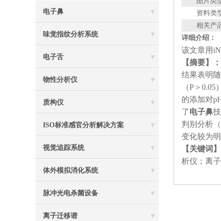
图片类
电子鼻
资料类
相关产
味觉指纹分析系统
详细介绍：
该文章用iNo
电子舌
【摘要】：
结果表明随
物性分析仪
（P＞0.
的添加对p
质构仪
了
电子鼻
技
判别分析（Lin
ISO标准感官分析解决方案
变化较为明
视觉追踪系统
【关键词】
析仪；离子
体外模拟消化系统
脉冲光电杀菌设备
离子迁移谱