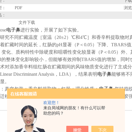
型：
下载
型：
PDF
浏览
品：
文件下载
se
电子鼻
进行实验，开展了如下实验。
研究不同贮藏温度［室温（20±2）℃和4℃］和香辛料提取物
着贮藏时间的延长，红肠的pH显著（P＜0.05）下降、TBARS值显
05）变化、质构特性中除硬度和咀嚼性变化较显著（P＜0.05）外
H的整体变化影响较小，但能够有效抑制TBARS值的增加，同时
术对添加香辛料组红肠在贮藏期间的风味物质变化进行了主成分分析（Princi
ear Discriminant Analysis，LDA），结果表明
电子鼻
能够将不
显。
：真空包装；香辛料提取物；红肠；理化性质；
电子鼻;
气味指
迁移谱；生物芯片；3D打印机；肉嫩度仪；物性测试仪；凝胶
欢迎您！
来自局域网的朋友！有什么可以帮
助您的吗？