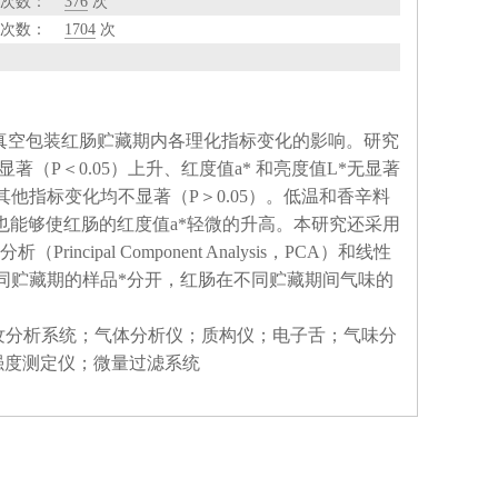
次数：
376
次
次数：
1704
次
对真空包装红肠贮藏期内各理化指标变化的影响。研究
著（P＜0.05）上升、红度值a* 和亮度值L*无显著
、其他指标变化均不显著（P＞0.05）。低温和香辛料
也能够使红肠的红度值a*轻微的升高。本研究还采用
pal Component Analysis，PCA）和线性
同贮藏期的样品*分开，红肠在不同贮藏期间气味的
纹分析系统；气体分析仪；质构仪；电子舌；气味分
强度测定仪；微量过滤系统