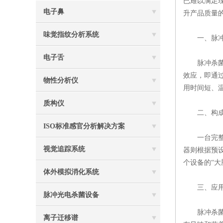
已难以满足
电子鼻
升产品质量
味觉指纹分析系统
一、脉冲
电子舌
脉冲杀菌技
效应，即通
物性分析仪
用时间短、
质构仪
二、构成
ISO标准感官分析解决方案
一台完整
视觉追踪系统
器则根据预
个设备的“
体外模拟消化系统
三、应用
脉冲光电杀菌设备
脉冲杀菌技
离子迁移谱