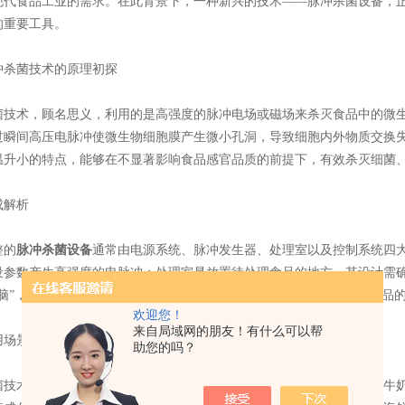
现代食品工业的需求。在此背景下，一种新兴的技术——脉冲杀菌设备，
的重要工具。
杀菌技术的原理初探
术，顾名思义，利用的是高强度的脉冲电场或磁场来杀灭食品中的微生
过瞬间高压电脉冲使微生物细胞膜产生微小孔洞，导致细胞内外物质交换
温升小的特点，能够在不显著影响食品感官品质的前提下，有效杀灭细菌
解析
的
脉冲杀菌设备
通常由电源系统、脉冲发生器、处理室以及控制系统四
设参数产生高强度的电脉冲；处理室是放置待处理食品的地方，其设计需
大脑”，负责调节脉冲强度、频率及持续时间等关键参数，以适应不同食品
欢迎您！
来自局域网的朋友！有什么可以帮
场景广泛，优势显著
助您的吗？
术因其优势，在多个领域展现出了广阔的应用前景。在液态食品如牛奶