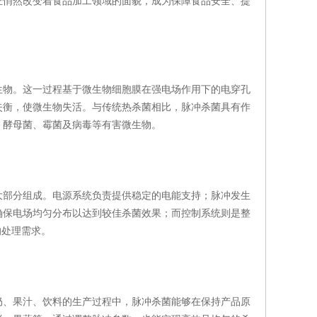
正悄然改变着食品加工领域的面貌，成为保障食品安全、提
物。这一过程基于微生物细胞膜在强电场作用下的电穿孔
失衡，使微生物失活。与传统热杀菌相比，脉冲杀菌具有作
、酵母菌、霉菌及病毒等有害微生物。
大部分组成。电源系统负责提供稳定的电能支持；脉冲发生
确保电场均匀分布以达到较佳杀菌效果；而控制系统则是整
的处理需求。
、果汁、饮料的生产过程中，脉冲杀菌能够在保持产品原