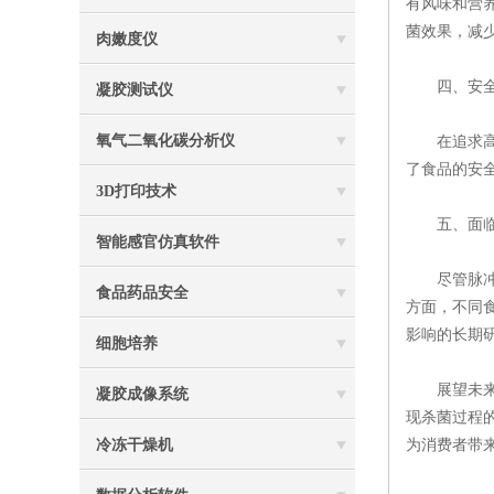
有风味和营
菌效果，减
肉嫩度仪
四、安全性
凝胶测试仪
氧气二氧化碳分析仪
在追求高效
了食品的安
3D打印技术
五、面临
智能感官仿真软件
尽管脉冲杀
食品药品安全
方面，不同
影响的长期
细胞培养
展望未来，
凝胶成像系统
现杀菌过程
冷冻干燥机
为消费者带