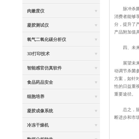
脉冲杀菌设
肉嫩度仪
消费者能够
分，提升了
凝胶测试仪
产品附加值
氧气二氧化碳分析仪
四、未来发
3D打印技术
展望未来，
智能感官仿真软件
动调节杀菌
方案，如针
食品药品安全
性的日益重
重要途径。
细胞培养
总之，脉冲
凝胶成像系统
断进步和市
冷冻干燥机