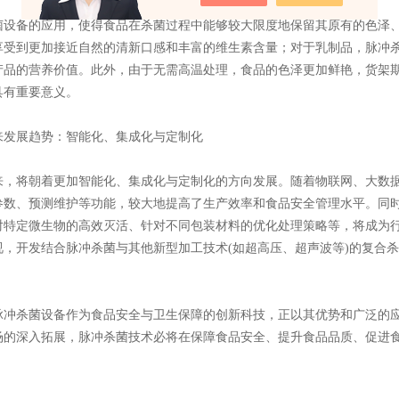
备的应用，使得食品在杀菌过程中能够较大限度地保留其原有的色泽、
享受到更加接近自然的清新口感和丰富的维生素含量；对于乳制品，脉冲
产品的营养价值。此外，由于无需高温处理，食品的色泽更加鲜艳，货架
具有重要意义。
展趋势：智能化、集成化与定制化
将朝着更加智能化、集成化与定制化的方向发展。随着物联网、大数据
参数、预测维护等功能，较大地提高了生产效率和食品安全管理水平。同
对特定微生物的高效灭活、针对不同包装材料的优化处理策略等，将成为
视，开发结合脉冲杀菌与其他新型加工技术(如超高压、超声波等)的复合
杀菌设备作为食品安全与卫生保障的创新科技，正以其优势和广泛的应
场的深入拓展，脉冲杀菌技术必将在保障食品安全、提升食品品质、促进