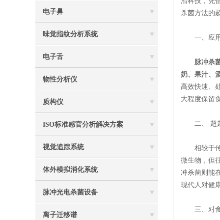
沿科技，凭
电子鼻
杀菌方法的
味觉指纹分析系统
一、应用现
电子舌
脉冲杀
奶、果汁、
物性分析仪
高效快速、
大程度保留
质构仪
二、 超越
ISO标准感官分析解决方案
视觉追踪系统
相较于传统
微生物，但
体外模拟消化系统
冲杀菌则能
现代人对健
脉冲光电杀菌设备
三、对食品
离子迁移谱