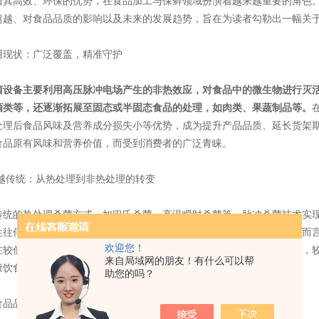
借其高效、环保的优势，在食品加工与保鲜领域扮演着越来越重要的角色
超越、对食品品质的影响以及未来的发展趋势，旨在为读者勾勒出一幅关
状：广泛覆盖，精准守护
菌设备
主要利用高压脉冲电场产生的非热效应，对食品中的微生物进行灭
酒类等，还逐渐拓展至固态或半固态食品的处理，如肉类、果蔬制品等。
处理后食品风味及营养成分损失小等优势，成为提升产品品质、延长货架
食品原有风味和营养价值，而受到消费者的广泛青睐。
传统：从热处理到非热处理的转变
的热处理杀菌方式，如巴氏杀菌、高温瞬时杀菌等，脉冲杀菌技术实现了
往往伴随着食品色香味及营养成分的显著损失，且对于某些热敏性食品而
欢迎您！
在较低温度下，通过物理作用破坏微生物细胞膜，达到快速灭菌的目的，
来自局域网的朋友！有什么可以帮
康饮食的追求，也为食品行业带来了更加灵活多样的加工选择。
助您的吗？
品质的影响：保留风味，提升价值