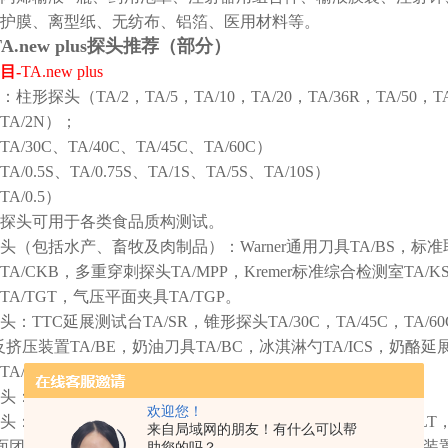
护膜、离型纸、无纺布、铝箔、医用材料等。
A.new plus探头推荐（部分）
目
-
TA.new plus
：柱形探头（TA/2，TA/5，TA/10，TA/20，TA/36R，TA/50，T
A/2N）；
/30C、TA/40C、TA/45C、TA/60C）
0.5S、TA/0.75S、TA/1S、TA/5S、TA/10S）
A/0.5）
探头可用于各类食品质构测试。
探头（包括水产、畜牧及肉制品）：Warner通用刀具TA/BS，标准取
A/CKB，多重穿刺探头TA/MPP，Kremer标准综合检测室TA/
A/TGT，气压平面夹具TA/TGP。
探头：TTC延展测试台TA/SR，锥形探头TA/30C，TA/45C，TA
S，反挤压装置TA/BE，奶油刀具TA/BC，冰淇淋勺TA/ICS，奶
A/MEC。
探头：品质测定系统（柱形探头TA/5 & 蛋放置托盘TA/ES）。
欢迎您！
品探头：面条（团）拉伸测定装置TA/KIE，面条拉伸装置TA/NPL
来自局域网的朋友！有什么可以帮
C，面团发酵膨胀效率测定装置TA/DP，面条（通心面）剪切测试装置
助您的吗？