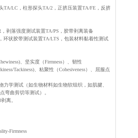
TA/LC，柱形探头TA/2，正挤压装置TA/FE，反挤
FR，剥落强度测试装置TA/PS，胶带剥离装备
/AB，环状胶带测试装置TA/LTS，包装材料黏着性测试
(Chewiness)、坚实度（Firmness）、韧性
iness/Tackiness)、粘聚性（Cohesiveness）、屈服点
生物力学测试（如生物材料如生物软组织，如肌腱、
点弯曲剪切等测试）。
0剥离。
y-Firmness