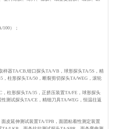
A/100）；
样器TA/CB,钳口探头TA/VB，球形探头TA/5S，精
KS5，柱形探头TA/50，断裂剪切探头TA/WEG，滚轮
/60C，柱形探头TA/35，正挤压装置TA/FE，球形探头
酪延展性测试探头TA/CE，精细刀具TA/WEG，恒温往返
T，面皮延伸测试装置TA/TPB，面团粘着性测定装置
TA/LKB，面条抗拉测试探头TA/SPR，面条弯曲测