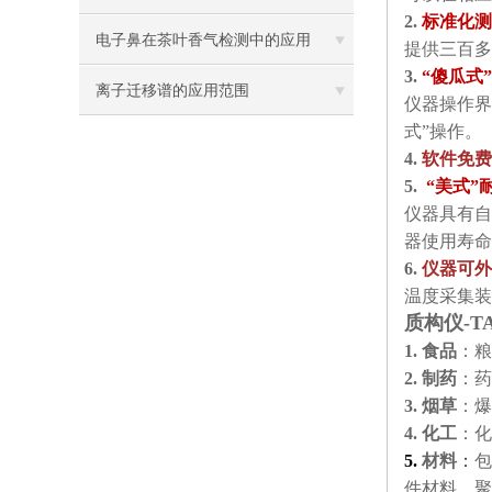
2.
标准化测
些么
电子鼻在茶叶香气检测中的应用
提供三百多
3.
“傻瓜式
离子迁移谱的应用范围
仪器操作界
式”操作。
4.
软件免费
5.
“美式”
仪器具有自
器使用寿命
6.
仪器可外
温度采集装
质构仪-TA
1. 食品
：粮
2. 制药
：药
3.
烟草
：爆
4.
化工
：化
5.
材料
：
包
件材料、聚