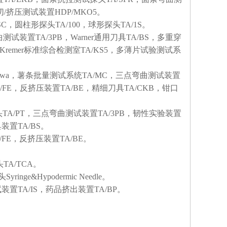
剪切/挤压测试装置HDP/MKO5。
，圆柱形探头TA/100，球形探头TA/1S。
测试装置TA/3PB，Warner通用刀具TA/BS，多重穿
a，Kremer标准综合检测室TA/KS5，多薄片试验测试系
ttawa，薯条批量测试系统TA/MC，三点弯曲测试装置
/FE，反挤压装置TA/BE，精细刀具TA/CKB，钳口
头TA/PT，三点弯曲测试装置TA/3PB，韧性实验装置
装置TA/BS。
/FE，反挤压装置TA/BE。
TA/TCA。
ge&Hypodermic Needle。
置TA/IS，药品挤出装置TA/BP。