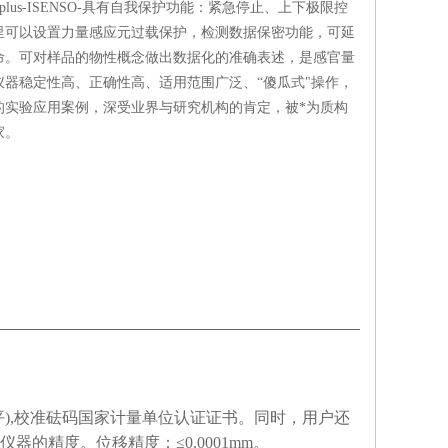
ew plus-ISENSO-具有自我保护功能：紧急停止、上下极限控
里可以设置力量感应元过载保护，检测数据保密功能，可延
命。可对样品的物性概念做出数据化的准确表述，是感官量
仪器稳定性高、正确性高、适用范围广泛、“傻瓜式"操作，
的实验应用案例，深受业界与研究机构的肯定，被*为质构
家。
),校准砝码国家计量单位认证证书。同时，用户还
的精度。位移精度：≤0.0001mm。