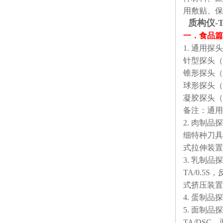
用敷贴、保
质构仪-T
一
．
食品篇
1. 通用探头
针型探头（T
锥形探头（TA
球形探头（TA/
凝胶探头（T
备注：通用
2. 肉制品
细特种刀具T
式拉伸装置T
3. 乳制品
TA/0.5
式挤压装置T
4. 蛋制品
5. 面制
TA/DS