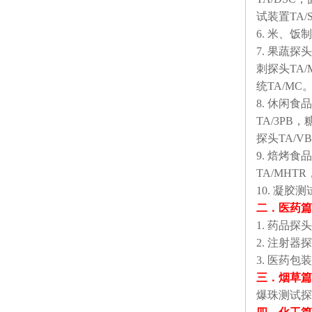
试装置TA/
6. 米、饭
7. 果蔬探
刺探头TA/
统TA/MC
8. 休闲食
TA/3PB
探头TA/V
9. 焙烤食
TA/MHT
10. 凝胶
二．医药
篇
1. 药品探
2. 注射器探
3. 医药
三．烟草
篇
爆珠测试探头