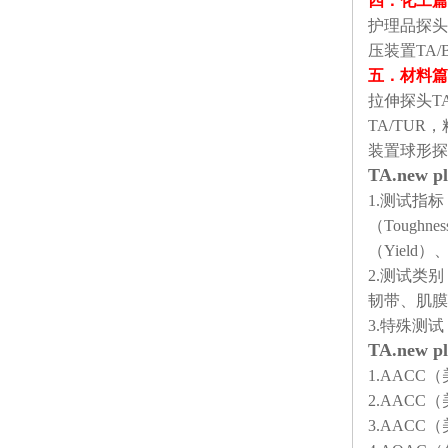
四．
化工篇
护理品探头：
压装置TA/
五．材料
篇
拉伸探头T
TA/TUR
装置球形探头
TA.new
1.测试指标：硬
（Toughne
（Yield）
2.测试类
韧带、肌膜
3.特殊测
TA.ne
1.AACC
2.AACC
3.AACC（美