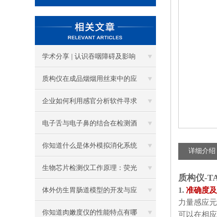
学术分享 | 认识吞咽障碍及影响
吞咽的食品物理学因素（上）
质构仪在成品烟烟用丝束中的应
用
企业如何利用感官分析软件寻求
发展
电子舌与电子鼻的结合在检测酒
上发挥了不小的作用
你知道什么是体外模拟消化系统
详细介绍
么？本篇告诉你
生物芯片检测仪工作原理：荧光
质构仪-TA
信号采集与数据判读详解
1.
准确度及
体外仿生胃肠道模型的开发与应
力量感应元
用
你知道肉嫩度仪的性能特点有哪
可以在相应