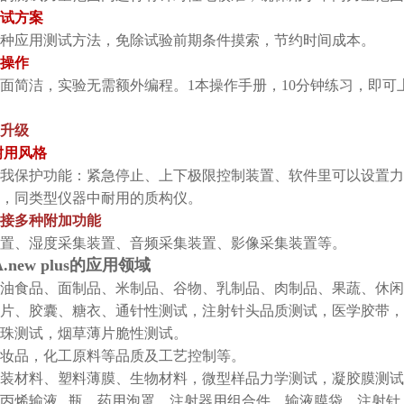
试方案
种应用测试方法，免除试验前期条件摸索，节约时间成本。
”操作
面简洁，实验无需额外编程。1本操作手册，10分钟练习，即可上手。
升级
耐用风格
我保护功能：紧急停止、上下极限控制装置、软件里可以设置力
，同类型仪器中耐用的质构仪。
接多种附加功能
置、湿度采集装置、音频采集装置、影像采集装置等。
.new plus的应用领域
油食品、面制品、米制品、谷物、乳制品、肉制品、果蔬、休
片、胶囊、糖衣、通针性测试，注射针头品质测试，医学胶带，
珠测试，烟草薄片脆性测试。
妆品，化工原料等品质及工艺控制等。
装材料、塑料薄膜、生物材料，微型样品力学测试，凝胶膜测试
丙烯输液 瓶、药用泡罩、注射器用组合件、输液膜袋、注射针