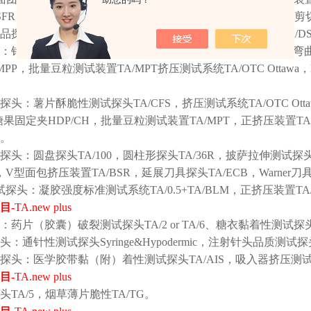
SFR，面条坚实度、粘性测试探头TA/PFS，kremer/Ottawa小型
制品探头：柱型探头TA/36R，米团（麻薯）粘着性测定装置TA/DSC
头：针型探头TA/2N，柱形探头TA/75，钳口探头TA/VB，三点弯曲
MPP，批量豆粒测试装置TA/MPT挤压测试系统TA/OTC Ottaw
。
品探头：薯片酥脆性测试探头TA/CFS，挤压测试系统TA/OTC O
，糖果固定夹HDP/CH，批量豆粒测试装置TA/MPT，正挤压装置TA
B。
品探头：圆盘探头TA/100，圆柱形探头TA/36R，披萨拉伸测试探
R，V型面包挤压装置TA/BSR，延展刀具探头TA/ECB，Warner刀具
测试探头：凝胶强度标准测试系统TA/0.5+TA/BLM，正挤压装置TA
目
-
TA.new plus
头：药片（胶囊）破裂测试探头TA/2 or TA/6、糖衣黏着性测试探头
头：通针性测试探头Syringe&Hypodermic，注射针头品质测试探头Syrin
包装探头：医学胶带黏（附）着性测试探头TA/AIS，吸入器挤压测试装
目
-
TA.new plus
TA/5，烟草薄片脆性TA/TG。