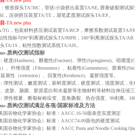
目
-
TA.new plus
锥形探头TA/30C，管状/小袋挤出装置TA/SE, 唇膏破裂测试探头
BE，压倒挤压装置TA/TE，眉笔柔度测试探头TA/EP。
目
-
TA.new plus
A/TG，包装材料挤压测试装置TA/RCP，摩擦系数测试装置TA/
，粘性指标与90°剥离测试探头TA/90PR，180°剥离测试探头TA
TA/1S，粘性指数测试系统TA/AIS。
 plus-质构仪测试指标
度(Hardness)、酥脆性(Fracture)、弹性(Springiness)、咀嚼度
ss）、纤维强度（Fibrousness）、粘着性(Gumminess)、胶着性(Stick
、延展性（extension）、回复性(Resilience)、凝胶强度等。
别：弹性测试，嫩度测试，新鲜度测试，硬度测试，强度测试，
、皮肤、肠膜、胶原蛋白和水凝胶等生物材料等材料拉伸压缩三
试：弹性模量、断裂标称应变、直角撕裂、热合强度、90剥离、18
w plus-质构仪测试满足各项/国家标准及方法
（美国谷物化学家协会）标准：AACC 16-50面条坚实度测定
（美国谷物化学家协会）标准：AACC74-09面包的硬度测试
国谷物化学家协会）标准：AACC Pasta and Noodle Cooking Qualit