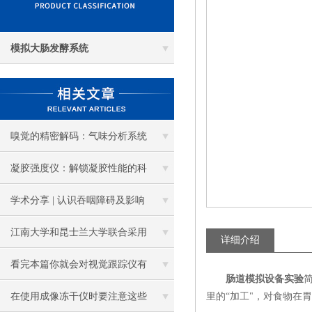
模拟大肠发酵系统
嗅觉的精密解码：气味分析系统
探秘
凝胶强度仪：解锁凝胶性能的科
技钥匙
学术分享 | 认识吞咽障碍及影响
吞咽的食品物理学因素（下）
江南大学和昆士兰大学联合采用
详细介绍
3D打印技术开发了一种减脂的油
看完本篇你就会对视觉跟踪仪有
肠道模拟设备实验
炸马铃薯小吃
更多了解
在使用成像冻干仪时要注意这些
里的“加工"，对食物在