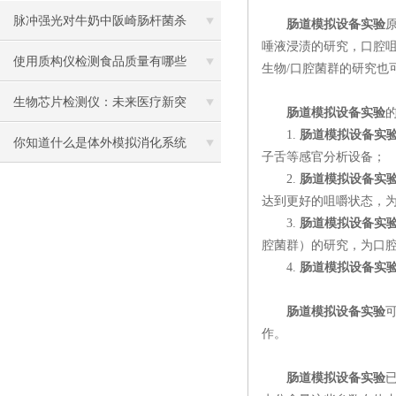
才行
脉冲强光对牛奶中阪崎肠杆菌杀
肠道模拟设备实验
唾液浸渍的研究，口腔
菌效果的影响
使用质构仪检测食品质量有哪些
生物
/口腔菌群的研究
参数
生物芯片检测仪：未来医疗新突
肠道模拟设备实验
1.
肠道模拟设备实
破！
你知道什么是体外模拟消化系统
子舌等感官分析设备；
2.
肠道模拟设备实
么？本篇告诉你
达到更好的咀嚼状态，
3.
肠道模拟设备实
腔菌群）的研究，为口
4.
肠道模拟设备实
肠道模拟设备实验
作。
肠道模拟设备实验